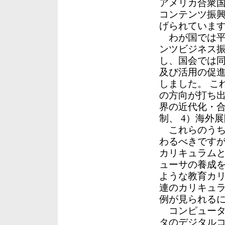
アメリカ合衆国
コンテンツ振
げられていま
わが国では平成
ンツビジネス振
し、国会では同
及び活用の促進
しました。 こ
の方向が打ち出
界の近代化・合
制、 4）海外
これらのうち
わるべきですが
カリキュラム
ューサの養成を
ような教育カ
連のカリキュラ
例が見られる
コンピュータ
タのデジタルコ