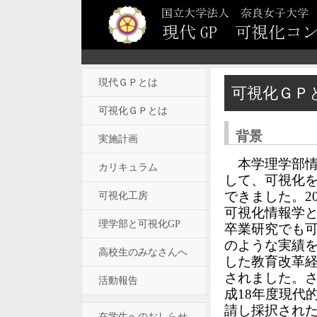
現代ＧＰとは
可視化ＧＰ
可視化ＧＰとは
背景
実施計画
本学理学部情
カリキュラム
して、可視化を
できました。2
可視化工房
可視化情報学と
理学部と可視化GP
卒業研究でも
のような実績を
高校生のみなさんへ
した教育改革
されました。さ
活動報告
成18年度現代
請し採択された
在学生へのおしらせ