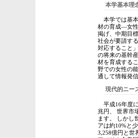
本学基本理
本学では基本
材の育成―女性
掲げ、中期目標
社会が要請す
対応すること」
の将来の基幹
材を育成するこ
野での女性の能
通して情報発
現代的ニー
平成16年度に
兆円、 世界市
ます。 しかし
アは約10%と
3,258億円と