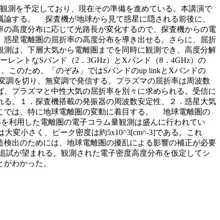
掩蔽観測を予定しており、現在その準備を進めている。本講演で
議論する。 探査機が地球から見て惑星に隠される前後に、
率の高度分布に応じて光路長が変化するので、探査機からの電
、惑星電離圏の屈折率の高度分布を導き出せる。さらに、屈折
観測は、下層大気から電離圏までを同時に観測でき、高度分解
、コヒーレントなSバンド（2．3GHz）とXバンド（8．4GHz）の
このため、「のぞみ」ではSバンドのup linkとXバンドの
用の変調を切り、無変調で発信する。プラズマの屈折率は周波数
ば、プラズマと中性大気の屈折率を別々に求められる。受信に
れる。１．探査機搭載の発振器の周波数安定性、２．惑星大気
こでは、特に地球電離圏の変動に着目する。 地球電離圏の
PSを利用した電離圏の電子コラム量観測は盛んに行われてい
さく、ピーク密度は約5x10^3[cm^-3]である。これ
造検出のためには、地球電離圏の擾乱による影響の補正が必要
追試が望まれる。観測された電子密度高度分布を仮定してシ
とがわかった。