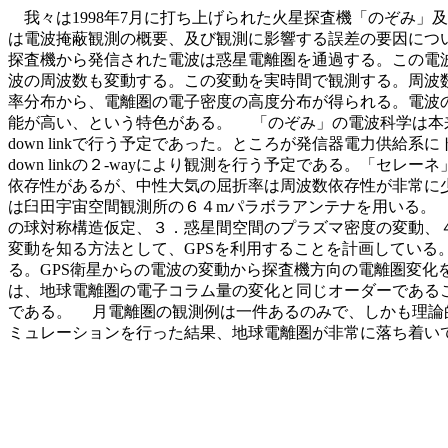
我々は1998年7月に打ち上げられた火星探査機「のぞみ」
は電波掩蔽観測の概要、及び観測に影響する誤差の要因につ
探査機から発信された電波は惑星電離圏を通過する。この電
波の周波数も変動する。この変動を実時間で観測する。周波
率分布から、電離圏の電子密度の高度分布が得られる。電波
能が高い、という特色がある。 「のぞみ」の電波科学は本来は高安定発振
down linkで行う予定であった。ところが発信器電力供給系
down linkの２-wayにより観測を行う予定である。
依存性があるが、中性大気の屈折率は周波数依存性が非常に
は臼田宇宙空間観測所の６４mパラボラアンテナを用いる。
の球対称構造仮定、３．惑星間空間のプラズマ密度の変動、
変動を知る方法として、GPSを利用することを計画している
る。GPS衛星からの電波の変動から探査機方向の電離圏変化を推
は、地球電離圏の電子コラム量の変化と同じオーダーである
である。 月電離圏の観測例は一件あるのみで、しかも理論
ミュレーションを行った結果、地球電離圏が非常に落ち着い