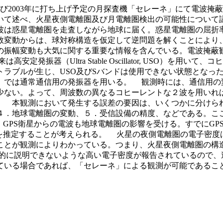
及び2003年に打ち上げ予定の月探査機「セレーネ」にて電波
いて述べ、火星夜側電離圏及び月電離圏検出の可能性について
波は惑星電離圏を走査しながら地球に届く。惑星電離圏の屈折
数変動からは、球対称構造を仮定して逆問題を解くことにより
の振幅変動も大気に関する重要な情報を含んでいる。電波掩蔽
器（Ultra Stable Oscillator, USO）を用いて
にトラブルが生じ、USO及びSバンドは使用できない状態となった。
「セレーネ」では通常通信用の発振器を用いる。 観測時には、通信
少ない。よって、周波数の異なるコヒーレントな２波を用いれ
 本観測において発生する誤差の要因は、いくつかに分けら
４．地球電離圏の変動、５．受信設備の精度、などである。こ
。GPS衛星からの電波も地球電離圏の影響を受ける。すでにG
定することが考えられる。 火星の夜側電離圏の電子密度は大変小
ことが観測によりわかっている。つまり、火星夜側電離圏の構
的に説明できないような高い電子密度が報告されているので、
ている場合であれば、「セレーネ」による観測が可能であるこ